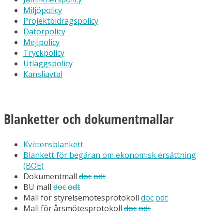
Miljöpolicy
Projektbidragspolicy
Datorpolicy
Mejlpolicy
Tryckpolicy
Utläggspolicy
Kansliavtal
Blanketter och dokumentmallar
Kvittensblankett
Blankett för begäran om ekonomisk ersättning
(BOE)
Dokumentmall
doc
odt
BU mall
doc
odt
Mall för styrelsemötesprotokoll
doc
odt
Mall för årsmötesprotokoll
doc
odt