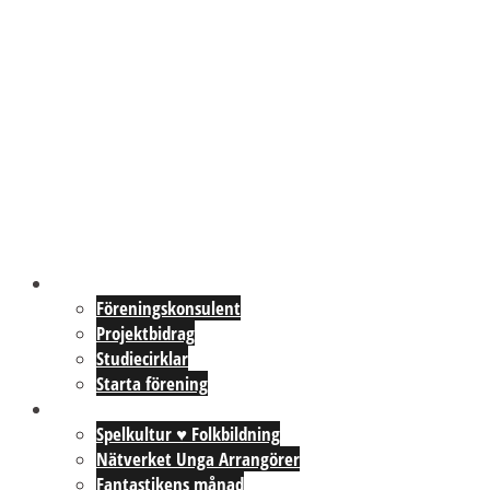
Föreningar
Föreningskonsulent
Projektbidrag
Studiecirklar
Starta förening
Aktiviteter
Spelkultur ♥ Folkbildning
Nätverket Unga Arrangörer
Fantastikens månad