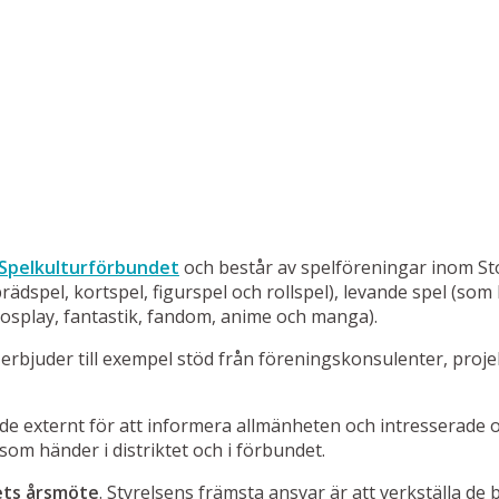
 Spelkulturförbundet
och består av spelföreningar inom St
spel, kortspel, figurspel och rollspel), levande spel (som laj
cosplay, fantastik, fandom, anime och manga).
 erbjuder till exempel stöd från föreningskonsulenter, projek
åde externt för att informera allmänheten och intressera
 som händer i distriktet och i förbundet.
tets årsmöte
. Styrelsens främsta ansvar är att verkställa d