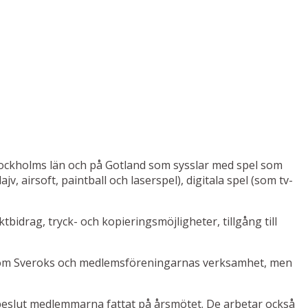
ockholms län och på Gotland som sysslar med spel som
v, airsoft, paintball och laserspel), digitala spel (som tv-
tbidrag, tryck- och kopieringsmöjligheter, tillgång till
de om Sveroks och medlemsföreningarnas verksamhet, men
e beslut medlemmarna fattat på årsmötet. De arbetar också