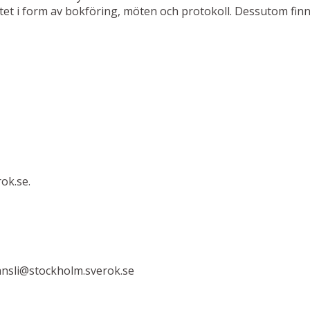
et i form av bokföring, möten och protokoll. Dessutom finns 
rok.se.
 kansli@stockholm.sverok.se