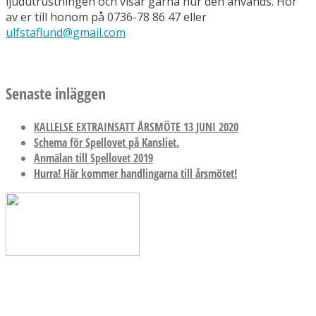
ljudutrustningen och visar gärna hur den används. Hör
av er till honom på 0736-78 86 47 eller
ulfstaflund@gmail.com
Senaste inläggen
KALLELSE EXTRAINSATT ÅRSMÖTE 13 JUNI 2020
Schema för Spellovet på Kansliet.
Anmälan till Spellovet 2019
Hurra! Här kommer handlingarna till årsmötet!