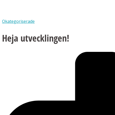
Okategoriserade
Heja utvecklingen!