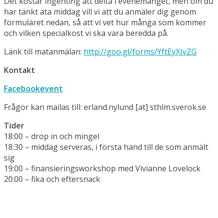
Det kostar ingenting att delta i evenemanget, men om du
har tänkt äta middag vill vi att du anmäler dig genom
formuläret nedan, så att vi vet hur många som kommer
och vilk
en specialkost vi ska vara beredda på.
Länk till matanmälan:
http://goo.gl/forms/
YftEyXJvZG
Kontakt
Facebookevent
Frågor kan mailas till: erland.nylund [at] sthlm.sverok.se
Tider
18:00 – drop in och mingel
18:30 – middag serveras, i första hand till de som anmält
sig
19:00 – finansieringsworkshop med Vivianne Lovelock
20:00 – fika och eftersnack