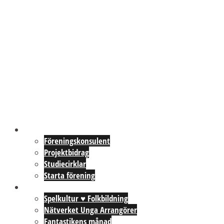
Föreningar
Föreningskonsulent
Projektbidrag
Studiecirklar
Starta förening
Aktiviteter
Spelkultur ♥ Folkbildning
Nätverket Unga Arrangörer
Fantastikens månad