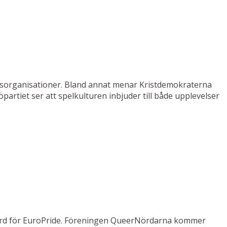
domsorganisationer. Bland annat menar Kristdemokraterna
partiet ser att spelkulturen inbjuder till både upplevelser
n värd för EuroPride. Föreningen QueerNördarna kommer