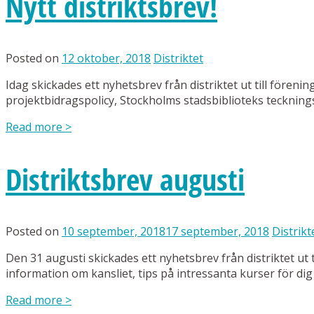
Nytt distriktsbrev!
Posted on
12 oktober, 2018
Distriktet
Idag skickades ett nyhetsbrev från distriktet ut till förenin
projektbidragspolicy, Stockholms stadsbiblioteks teckning
Read more
>
Distriktsbrev augusti
Posted on
10 september, 2018
17 september, 2018
Distrikt
Den 31 augusti skickades ett nyhetsbrev från distriktet ut t
information om kansliet, tips på intressanta kurser för d
Read more
>