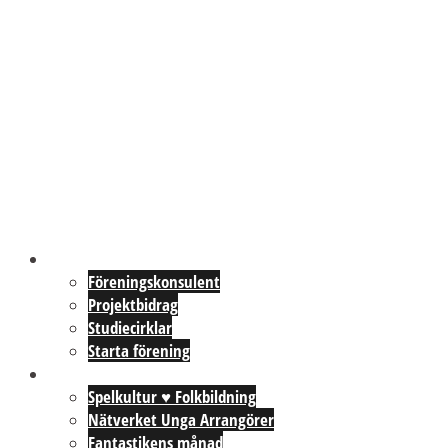
Föreningar
Föreningskonsulent
Projektbidrag
Studiecirklar
Starta förening
Aktiviteter
Spelkultur ♥ Folkbildning
Nätverket Unga Arrangörer
Fantastikens månad